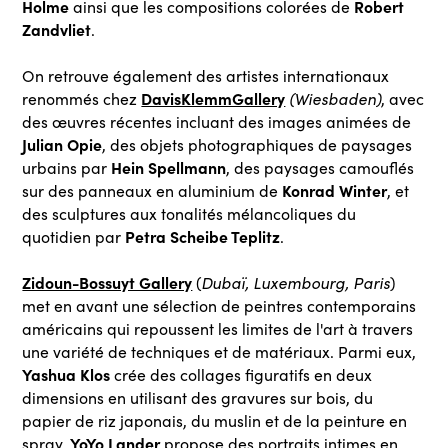
Holme
Robert
ainsi que les compositions colorées de
Zandvliet
.
On retrouve également des artistes internationaux
DavisKlemmGallery
renommés chez
(Wiesbaden)
, avec
des œuvres récentes incluant des images animées de
Julian Opie
, des objets photographiques de paysages
Hein Spellmann
urbains par
, des paysages camouflés
Konrad Winter
sur des panneaux en aluminium de
, et
des sculptures aux tonalités mélancoliques du
Petra Scheibe Teplitz
quotidien par
.
Zidoun-Bossuyt Gallery
(
Dubaï, Luxembourg, Paris
)
met en avant une sélection de peintres contemporains
américains qui repoussent les limites de l'art à travers
une variété de techniques et de matériaux. Parmi eux,
Yashua Klos
crée des collages figuratifs en deux
dimensions en utilisant des gravures sur bois, du
papier de riz japonais, du muslin et de la peinture en
YoYo Lander
spray.
propose des portraits intimes en