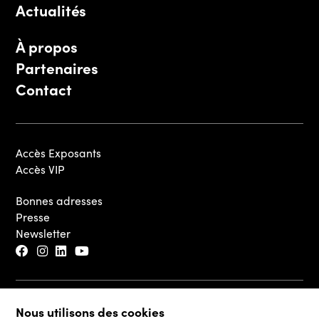
Actualités
À propos
Partenaires
Contact
Accès Exposants
Accès VIP
Bonnes adresses
Presse
Newsletter
© 2026 - Luxembourg Art Week S.A.
Nous utilisons des cookies