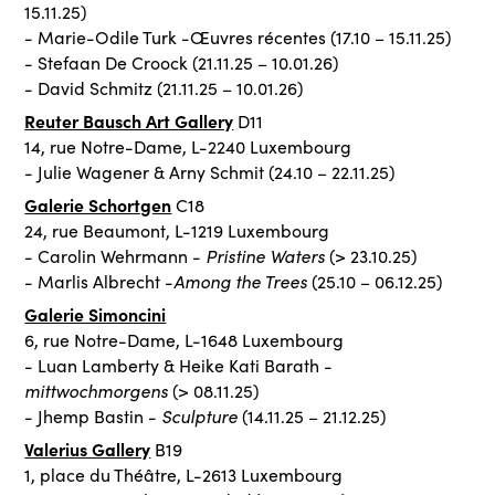
15.11.25)
- Marie-Odile Turk -Œuvres récentes (17.10 – 15.11.25)
- Stefaan De Croock (21.11.25 – 10.01.26)
- David Schmitz (21.11.25 – 10.01.26)
Reuter Bausch Art Gallery
D11
14, rue Notre-Dame, L-2240 Luxembourg
- Julie Wagener & Arny Schmit (24.10 – 22.11.25)
Galerie Schortgen
C18
24, rue Beaumont, L-1219 Luxembourg
Pristine Waters
- Carolin Wehrmann -
(> 23.10.25)
Among the Trees
- Marlis Albrecht -
(25.10 – 06.12.25)
Galerie Simoncini
6, rue Notre-Dame, L-1648 Luxembourg
- Luan Lamberty & Heike Kati Barath -
mittwochmorgens
(> 08.11.25)
Sculpture
- Jhemp Bastin -
(14.11.25 – 21.12.25)
Valerius Gallery
B19
1, place du Théâtre, L-2613 Luxembourg