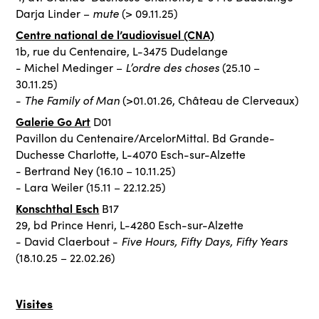
mute
Darja Linder –
(> 09.11.25)
Centre national de l’audiovisuel (CNA)
1b, rue du Centenaire, L-3475 Dudelange
L’ordre des choses
- Michel Medinger –
(25.10 –
30.11.25)
The Family of Man
-
(>01.01.26, Château de Clerveaux)
Galerie Go Art
D01
Pavillon du Centenaire/ArcelorMittal. Bd Grande-
Duchesse Charlotte, L-4070 Esch-sur-Alzette
- Bertrand Ney (16.10 – 10.11.25)
- Lara Weiler (15.11 – 22.12.25)
Konschthal Esch
B17
29, bd Prince Henri, L-4280 Esch-sur-Alzette
Five Hours, Fifty Days, Fifty Years
- David Claerbout -
(18.10.25 – 22.02.26)
Visites