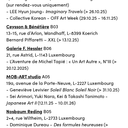
(sur rendez-vous uniquement)
Imaginary Travels
- LEE Hyun Joung-
(> 26.10.25)
- Collective Korean - OFF Art Week (29.10.25 - 16.11.25)
Ceysson & Bénétière
B03
13-15, rue d’Arlon, Wandhaff, L-8399 Koerich
XXL
Bernard Piffaretti –
(> 13.12.25)
Galerie F. Hessler
B06
21, rue Astrid, L-1143 Luxembourg
- L’Aventure de Michel Tapié : « Un Art Autre », N°III (>
20.12.2025)
MOB-ART studio
A05
19a, avenue de la Porte-Neuve, L-2227 Luxembourg
Soleil Blanc Soleil Noir
- Geneviève Levivier
(> 31.10.25)
- Sei Arimori, Yuki Nara, Kei & Takashi Tanimoto -
Japanese Art II
(12.11.25 – 10.01.26)
Nosbaum Reding
B05
2+4, rue Wiltheim, L-2733 Luxembourg
Des formules heureuses
- Dominique Dureau -
(>