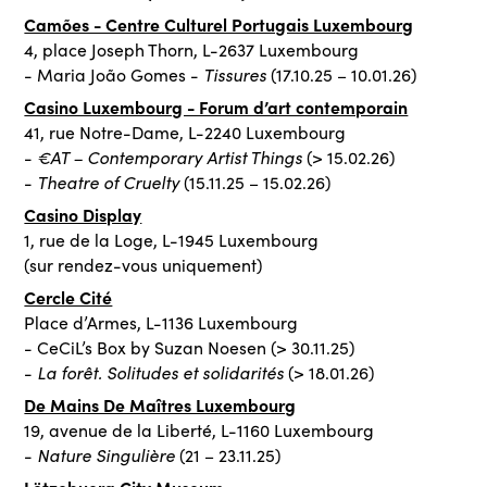
Camões - Centre Culturel Portugais Luxembourg
4, place Joseph Thorn, L-2637 Luxembourg
Tissures
- Maria João Gomes -
(17.10.25 – 10.01.26)
Casino Luxembourg - Forum d’art contemporain
41, rue Notre-Dame, L-2240 Luxembourg
€AT – Contemporary Artist Things
-
(> 15.02.26)
Theatre of Cruelty
-
(15.11.25 – 15.02.26)
Casino Display
1, rue de la Loge, L-1945 Luxembourg
(sur rendez-vous uniquement)
Cercle Cité
Place d’Armes, L-1136 Luxembourg
- CeCiL’s Box by Suzan Noesen (> 30.11.25)
La forêt. Solitudes et solidarités
-
(> 18.01.26)
De Mains De Maîtres Luxembourg
19, avenue de la Liberté, L-1160 Luxembourg
Nature Singulière
-
(21 – 23.11.25)