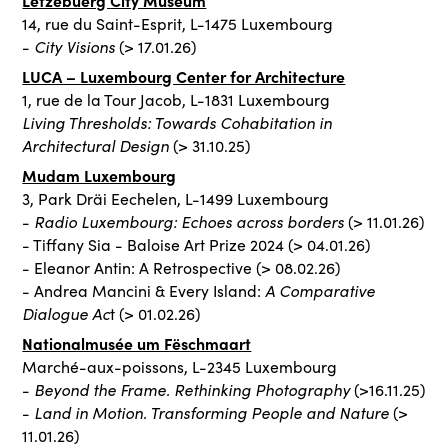
Lëtzebuerg City Museum
14, rue du Saint-Esprit, L-1475 Luxembourg
City Visions
-
(> 17.01.26)
LUCA – Luxembourg Center for Architecture
1, rue de la Tour Jacob, L-1831 Luxembourg
Living Thresholds: Towards Cohabitation in
Architectural Design
(> 31.10.25)
Mudam Luxembourg
3, Park Dräi Eechelen, L-1499 Luxembourg
Radio Luxembourg: Echoes across borders
-
(> 11.01.26)
- Tiffany Sia - Baloise Art Prize 2024 (> 04.01.26)
- Eleanor Antin: A Retrospective (> 08.02.26)
A Comparative
- Andrea Mancini & Every Island:
Dialogue Ac
t (> 01.02.26)
Nationalmusée um Fëschmaart
Marché-aux-poissons, L-2345 Luxembourg
Beyond the Frame. Rethinking Photography
-
(>16.11.25)
Land in Motion. Transforming People and Nature
-
(>
11.01.26)