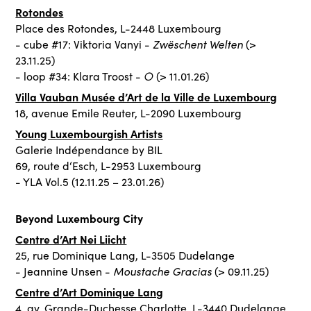
Rotondes
Place des Rotondes, L-2448 Luxembourg
Zwëschent Welten
- cube #17: Viktoria Vanyi -
(>
23.11.25)
○
- loop #34: Klara Troost -
(> 11.01.26)
Villa Vauban Musée d’Art de la Ville de Luxembourg
18, avenue Emile Reuter, L-2090 Luxembourg
Young Luxembourgish Artists
Galerie Indépendance by BIL
69, route d‘Esch, L-2953 Luxembourg
- YLA Vol.5 (12.11.25 – 23.01.26)
Beyond Luxembourg City
Centre d’Art Nei Liicht
25, rue Dominique Lang, L-3505 Dudelange
Moustache Gracias
- Jeannine Unsen -
(> 09.11.25)
Centre d’Art Dominique Lang
4, av. Grande-Duchesse Charlotte, L-3440 Dudelange