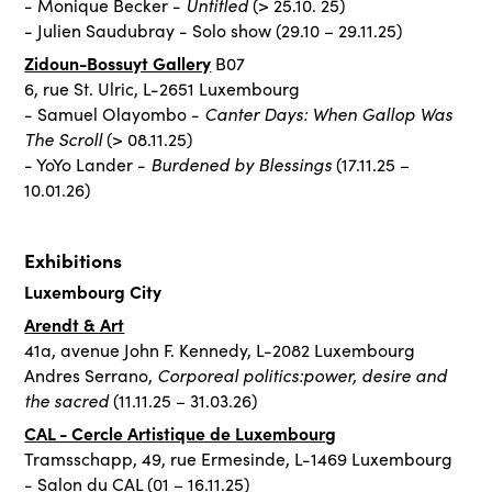
Untitled
- Monique Becker -
(> 25.10. 25)
- Julien Saudubray - Solo show (29.10 – 29.11.25)
Zidoun-Bossuyt Gallery
B07
6, rue St. Ulric, L-2651 Luxembourg
Canter Days: When Gallop Was
- Samuel Olayombo -
The Scroll
(> 08.11.25)
Burdened by Blessings
- YoYo Lander -
(17.11.25 –
10.01.26)
Exhibitions
Luxembourg City
Arendt & Art
41a, avenue John F. Kennedy, L-2082 Luxembourg
Corporeal politics:power, desire and
Andres Serrano,
the sacred
(11.11.25 – 31.03.26)
CAL - Cercle Artistique de Luxembourg
Tramsschapp, 49, rue Ermesinde, L-1469 Luxembourg
- Salon du CAL (01 – 16.11.25)